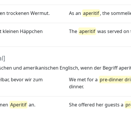
nen trockenen Wermut.
As an
aperitif
, the sommel
t kleinen Häppchen
The
aperitif
was served on t
l]
chen und amerikanischen Englisch, wenn der Begriff aperiti
lbar, bevor wir zum
We met for a
pre-dinner dr
dinner.
einen
Aperitif
an.
She offered her guests a
pr