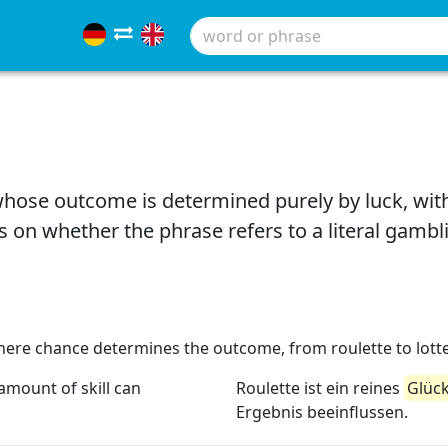
se outcome is determined purely by luck, with no
on whether the phrase refers to a literal gambli
here chance determines the outcome, from roulette to lotte
 amount of skill can
Roulette ist ein reines
Glück
Ergebnis beeinflussen.