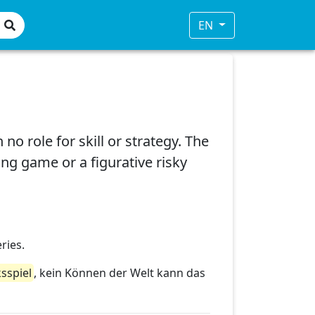
EN
 role for skill or strategy. The
ng game or a figurative risky
ries.
sspiel
, kein Können der Welt kann das