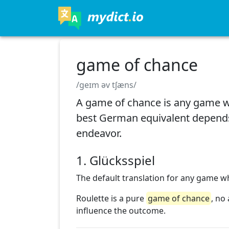
game of chance
/ɡeɪm əv tʃæns/
A game of chance is any game who
best German equivalent depends 
endeavor.
1. Glücksspiel
The default translation for any game w
Roulette is a pure
game of chance
, no
influence the outcome.